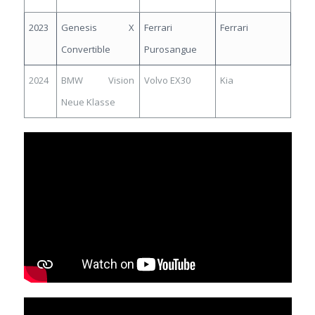
2023
Genesis X
Ferrari
Ferrari
Convertible
Purosangue
2024
BMW Vision
Volvo EX30
Kia
Neue Klasse