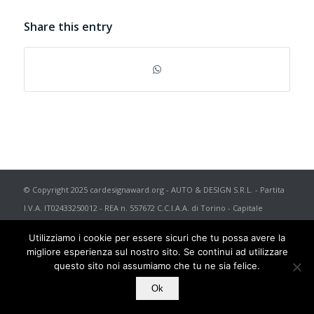
Share this entry
© Copyright 2025 cardesignaward.org - AUTO & DESIGN S.R.L. - Partita
I.V.A. IT02433250012 - REA n. 557672 C.C.I.A.A. di Torino - Capitale
Sociale € 50.000 i.v. - Powered by
TosoLab
Utilizziamo i cookie per essere sicuri che tu possa avere la
migliore esperienza sul nostro sito. Se continui ad utilizzare
questo sito noi assumiamo che tu ne sia felice.
Ok