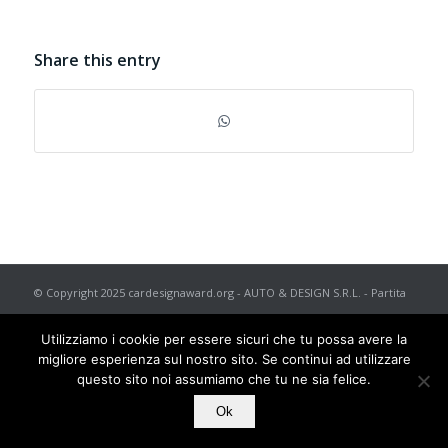
Share this entry
© Copyright 2025 cardesignaward.org - AUTO & DESIGN S.R.L. - Partita
I.V.A. IT02433250012 - REA n. 557672 C.C.I.A.A. di Torino - Capitale
Utilizziamo i cookie per essere sicuri che tu possa avere la
Sociale € 50.000 i.v. - Powered by
TosoLab
migliore esperienza sul nostro sito. Se continui ad utilizzare
questo sito noi assumiamo che tu ne sia felice.
Ok