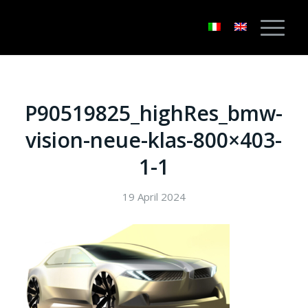
P90519825_highRes_bmw-
vision-neue-klas-800×403-
1-1
19 April 2024