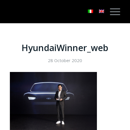
HyundaiWinner_web
28 October 2020