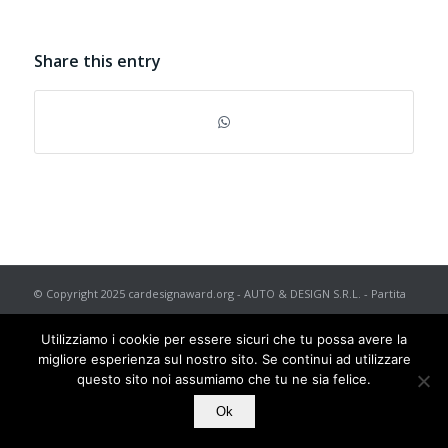
Share this entry
© Copyright 2025 cardesignaward.org - AUTO & DESIGN S.R.L. - Partita
I.V.A. IT02433250012 - REA n. 557672 C.C.I.A.A. di Torino - Capitale
Utilizziamo i cookie per essere sicuri che tu possa avere la
Sociale € 50.000 i.v. - Powered by
TosoLab
migliore esperienza sul nostro sito. Se continui ad utilizzare
questo sito noi assumiamo che tu ne sia felice.
Ok