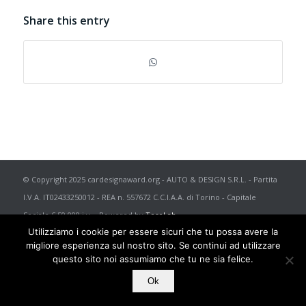
Share this entry
© Copyright 2025 cardesignaward.org - AUTO & DESIGN S.R.L. - Partita
I.V.A. IT02433250012 - REA n. 557672 C.C.I.A.A. di Torino - Capitale
Sociale € 50.000 i.v. - Powered by
TosoLab
Utilizziamo i cookie per essere sicuri che tu possa avere la
migliore esperienza sul nostro sito. Se continui ad utilizzare
questo sito noi assumiamo che tu ne sia felice.
Ok