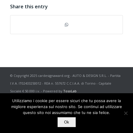
Share this entry
© Copyright 2025 cardesignaward.org - AUTO & DESIGN S.R.L. - Partita
I.V.A. IT02433250012 - REA n. 557672 C.C.I.A.A. di Torino - Capitale
Sociale € 50.000 i.v. - Powered by
TosoLab
Utilizziamo i cookie per essere sicuri che tu possa avere la
migliore esperienza sul nostro sito. Se continui ad utilizzare
questo sito noi assumiamo che tu ne sia felice.
Ok