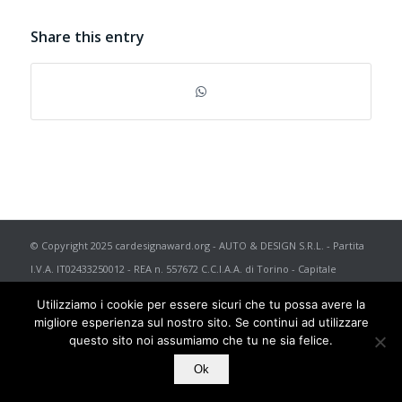
Share this entry
© Copyright 2025 cardesignaward.org - AUTO & DESIGN S.R.L. - Partita
I.V.A. IT02433250012 - REA n. 557672 C.C.I.A.A. di Torino - Capitale
Sociale € 50.000 i.v. - Powered by
TosoLab
Utilizziamo i cookie per essere sicuri che tu possa avere la
migliore esperienza sul nostro sito. Se continui ad utilizzare
questo sito noi assumiamo che tu ne sia felice.
Ok