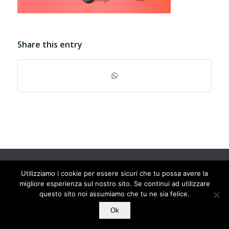
Share this entry
© Copyright 2025 cardesignaward.org - AUTO & DESIGN S.R.L. - Partita
Utilizziamo i cookie per essere sicuri che tu possa avere la
I.V.A. IT02433250012 - REA n. 557672 C.C.I.A.A. di Torino - Capitale
migliore esperienza sul nostro sito. Se continui ad utilizzare
Sociale € 50.000 i.v. - Powered by
TosoLab
questo sito noi assumiamo che tu ne sia felice.
Ok