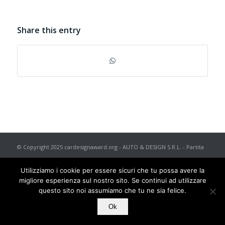
Share this entry
© Copyright 2025 cardesignaward.org - AUTO & DESIGN S.R.L. - Partita
I.V.A. IT02433250012 - REA n. 557672 C.C.I.A.A. di Torino - Capitale
Utilizziamo i cookie per essere sicuri che tu possa avere la
Sociale € 50.000 i.v. - Powered by
TosoLab
migliore esperienza sul nostro sito. Se continui ad utilizzare
questo sito noi assumiamo che tu ne sia felice.
Ok