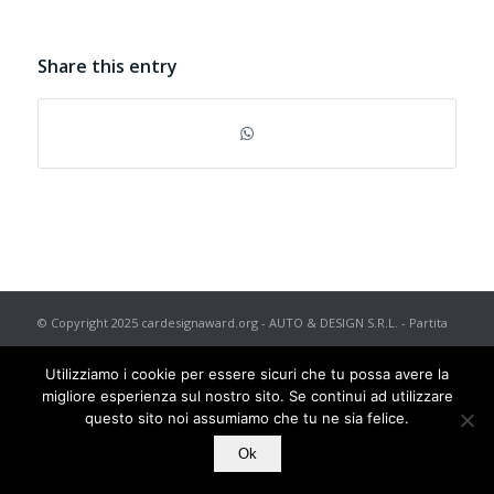
Share this entry
© Copyright 2025 cardesignaward.org - AUTO & DESIGN S.R.L. - Partita
I.V.A. IT02433250012 - REA n. 557672 C.C.I.A.A. di Torino - Capitale
Utilizziamo i cookie per essere sicuri che tu possa avere la
Sociale € 50.000 i.v. - Powered by
TosoLab
migliore esperienza sul nostro sito. Se continui ad utilizzare
questo sito noi assumiamo che tu ne sia felice.
Ok