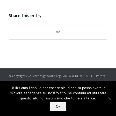
Share this entry
© Copyright 2025 cardesignaward.org - AUTO & DESIGN S.R.L. - Partita
I.V.A. IT02433250012 - REA n. 557672 C.C.I.A.A. di Torino - Capitale
Utilizziamo i cookie per essere sicuri che tu possa avere la
Sociale € 50.000 i.v. - Powered by
TosoLab
migliore esperienza sul nostro sito. Se continui ad utilizzare
questo sito noi assumiamo che tu ne sia felice.
Ok