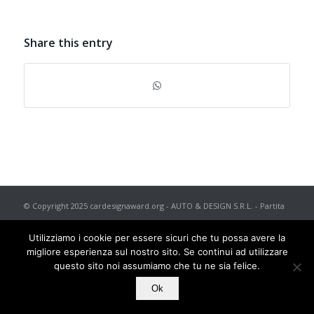
Share this entry
© Copyright 2025 cardesignaward.org - AUTO & DESIGN S.R.L. - Partita
I.V.A. IT02433250012 - REA n. 557672 C.C.I.A.A. di Torino - Capitale
Utilizziamo i cookie per essere sicuri che tu possa avere la
Sociale € 50.000 i.v. - Powered by
TosoLab
migliore esperienza sul nostro sito. Se continui ad utilizzare
questo sito noi assumiamo che tu ne sia felice.
Ok