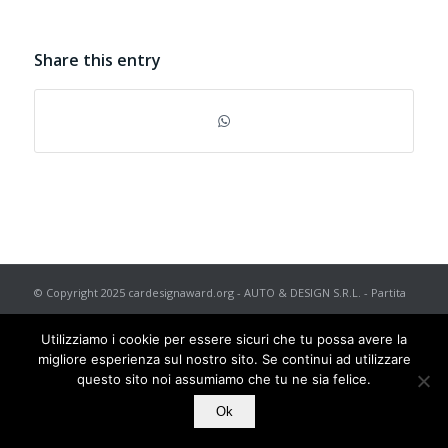
Share this entry
© Copyright 2025 cardesignaward.org - AUTO & DESIGN S.R.L. - Partita
I.V.A. IT02433250012 - REA n. 557672 C.C.I.A.A. di Torino - Capitale
Utilizziamo i cookie per essere sicuri che tu possa avere la
Sociale € 50.000 i.v. - Powered by
TosoLab
migliore esperienza sul nostro sito. Se continui ad utilizzare
questo sito noi assumiamo che tu ne sia felice.
Ok