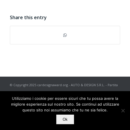
Share this entry
© Copyright 2025 cardesignaward.org - AUTO & DESIGN S.R.L. - Partita
I.V.A. IT02433250012 - REA n. 557672 C.C.I.A.A. di Torino - Capitale
Utilizziamo i cookie per essere sicuri che tu possa avere la
Sociale € 50.000 i.v. - Powered by
TosoLab
migliore esperienza sul nostro sito. Se continui ad utilizzare
questo sito noi assumiamo che tu ne sia felice.
Ok