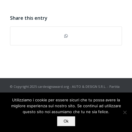
Share this entry
© Copyright 2025 cardesignaward.org - AUTO & DESIGN S.R.L. - Partita
I.V.A. IT02433250012 - REA n. 557672 C.C.I.A.A. di Torino - Capitale
Utilizziamo i cookie per essere sicuri che tu possa avere la
Sociale € 50.000 i.v. - Powered by
TosoLab
migliore esperienza sul nostro sito. Se continui ad utilizzare
questo sito noi assumiamo che tu ne sia felice.
Ok