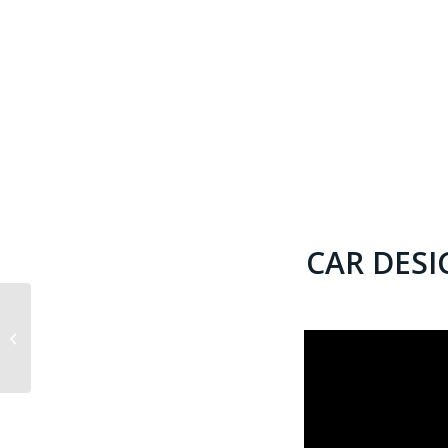
CAR DESI
ASSEGNATI I CAR
DESIGN AWARD 2020 A
HYUNDAI, FERRARI E
PORSCHE