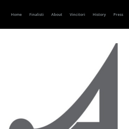
Home
Finalisti
About
Vincitori
History
Press